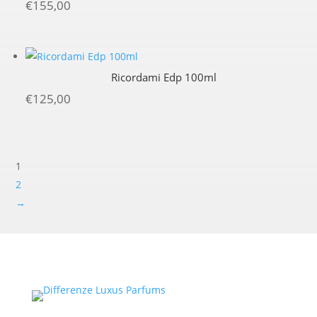
€
155,00
Ricordami Edp 100ml
€
125,00
1
2
→