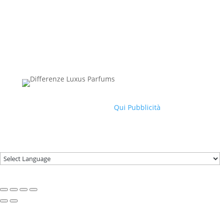
Copyright © 2022 – differenzeluxusparfums – P.IVA
02391540032
Site powered by
Qui Pubblicità