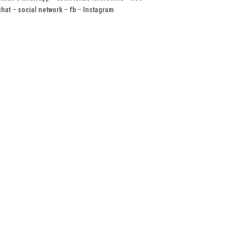
chat
–
social
network
–
fb
–
Instagram