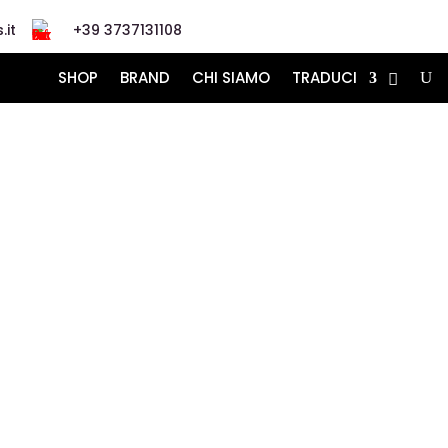
.it
+39 3737131108
SHOP
BRAND
CHI SIAMO
TRADUCI
UMI
è il nostro mestiere