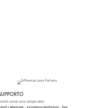
SUPPORTO
 nostri servizi sono sempre attivi:
email
e
whatsapp
–
assistenza telefonica
–
live