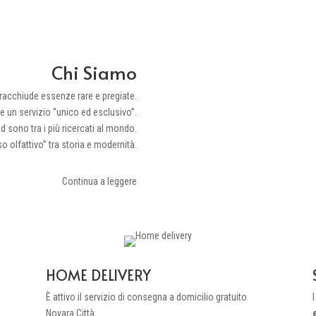
erenze Luxus Parfums
Chi Siamo
racchiude essenze rare e pregiate.
re un servizio “unico ed esclusivo”.
nd sono tra i più ricercati al mondo.
 olfattivo” tra storia e modernità.
Continua a leggere
HOME DELIVERY
È attivo il servizio di consegna a domicilio gratuito
I
Novara Città.