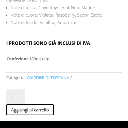
PIRAMIDE OLFATTIVA
Note di testa: Dihydrimyrcenol, Note Marine.
Note di cuore: Violetta, Raspberry, Sapori Esotici.
Note di fondo: Vanillina, Ambroxan.
I PRODOTTI SONO GIÀ INCLUSI DI IVA
Confezione
100ml edp
Categoria:
GIARDINI DI TOSCANA
Giardini
di
Toscana
Aggiungi al carrello
Celeste
100ml
edp