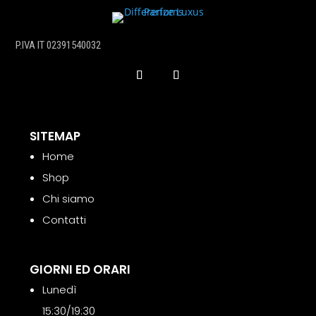
quantità
P.IVA IT 02391540032
SITEMAP
Home
Shop
Chi siamo
Contatti
GIORNI ED ORARI
Lunedì
15:30/19:30