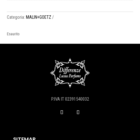
Categoria:
MALIN+GOETZ
Esaurito
P.IVA IT 02391540032
SITEMAP