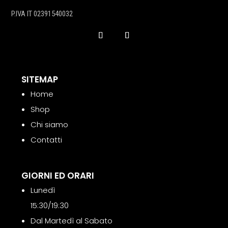
quantità
P.IVA IT 02391540032
SITEMAP
Home
Shop
Chi siamo
Contatti
GIORNI ED ORARI
Lunedì
15:30/19:30
Dal Martedì al Sabato