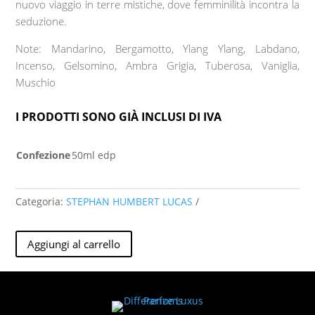
nuovo viaggio in terre mistiche, dove femminilità incontra la
seduzione.
Note: Mandarino, Bergamotto, Ylang Ylang, Labdano,
Incenso, Gelsomino, Ambra Grigia, Tuberosa, Vaniglia,
Muschio
I PRODOTTI SONO GIÀ INCLUSI DI IVA
Confezione
50ml edp
Categoria:
STEPHAN HUMBERT LUCAS
Wish
Aggiungi al carrello
Come
True
50ml
edp