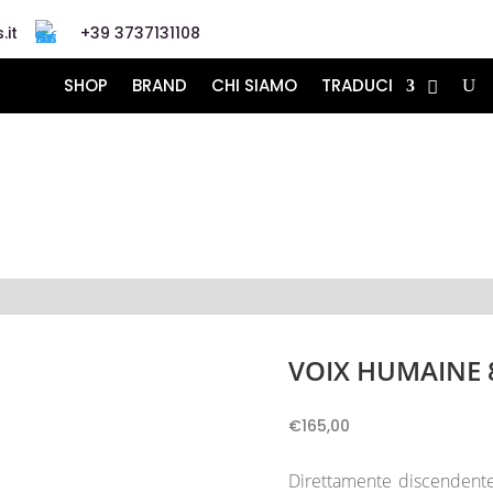
.it
+39 3737131108
SHOP
BRAND
CHI SIAMO
TRADUCI
VOIX HUMAINE 
€
165,00
Direttamente discendente d