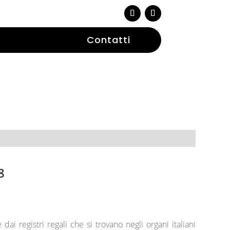
Contatti
8
ai registri regali che si trovano negli organi italiani