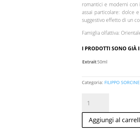
romantici e moderni con i
assai particolare: dolce e
suggestivo effetto di un c
Famiglia olfattiva: Orienta
I PRODOTTI SONO GIÀ I
Extrait
50ml
Categoria:
FILIPPO SORCINE
VOIX
HUMAINE
8
quantità
Aggiungi al carrel