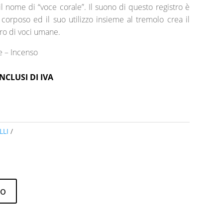
l nome di “voce corale”. Il suono di questo registro è
 corposo ed il suo utilizzo insieme al tremolo crea il
oro di voci umane.
le – Incenso
NCLUSI DI IVA
LLI
lo