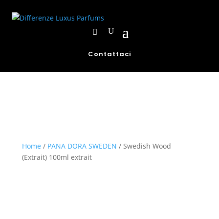
Contattaci
Home
/
PANA DORA SWEDEN
/ Swedish Wood
(Extrait) 100ml extrait