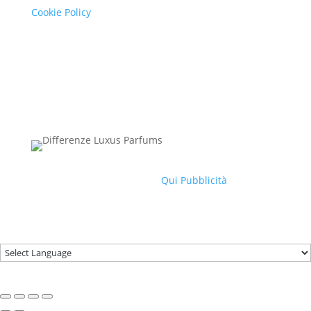
Cookie Policy
Copyright © 2022 – differenzeluxusparfums – P.IVA
02391540032
Site powered by
Qui Pubblicità