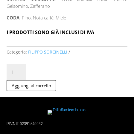
Gelsomino, Zafferano
CODA
: Pino, Nota caffè, Miele
I PRODOTTI SONO GIÀ INCLUSI DI IVA
Categoria:
FILIPPO SORCINELLI
QUICKIE
AND
COFFEE
Aggiungi al carrello
Extrait
de
parfum
roll
on
30
P.IVA IT 02391540032
ml