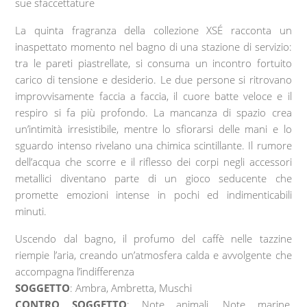
sue sfaccettature
La quinta fragranza della collezione XSÉ racconta un
inaspettato momento nel bagno di una stazione di servizio:
tra le pareti piastrellate, si consuma un incontro fortuito
carico di tensione e desiderio. Le due persone si ritrovano
improvvisamente faccia a faccia, il cuore batte veloce e il
respiro si fa più profondo. La mancanza di spazio crea
un’intimità irresistibile, mentre lo sfiorarsi delle mani e lo
sguardo intenso rivelano una chimica scintillante. Il rumore
dell’acqua che scorre e il riflesso dei corpi negli accessori
metallici diventano parte di un gioco seducente che
promette emozioni intense in pochi ed indimenticabili
minuti.
Uscendo dal bagno, il profumo del caffè nelle tazzine
riempie l’aria, creando un’atmosfera calda e avvolgente che
accompagna l’indifferenza
SOGGETTO
: Ambra, Ambretta, Muschi
CONTRO SOGGETTO
: Note animali, Note marine,