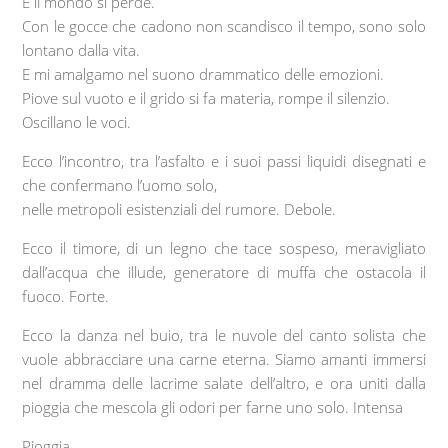
E il mondo si perde.
Con le gocce che cadono non scandisco il tempo, sono solo
lontano dalla vita.
E mi amalgamo nel suono drammatico delle emozioni.
Piove sul vuoto e il grido si fa materia, rompe il silenzio.
Oscillano le voci.
Ecco l’incontro, tra l’asfalto e i suoi passi liquidi disegnati e
che confermano l’uomo solo,
nelle metropoli esistenziali del rumore. Debole.
Ecco il timore, di un legno che tace sospeso, meravigliato
dall’acqua che illude, generatore di muffa che ostacola il
fuoco. Forte.
Ecco la danza nel buio, tra le nuvole del canto solista che
vuole abbracciare una carne eterna. Siamo amanti immersi
nel dramma delle lacrime salate dell’altro, e ora uniti dalla
pioggia che mescola gli odori per farne uno solo. Intensa
Pioggia.