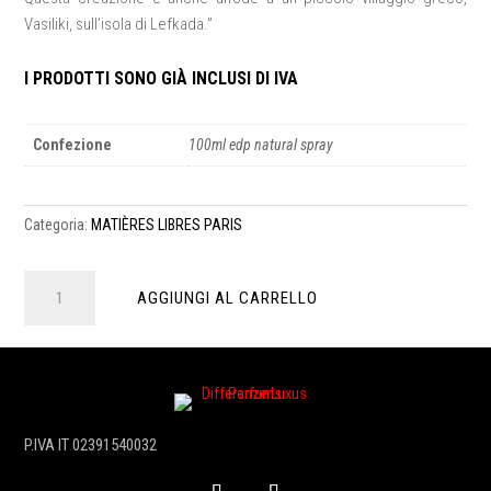
Vasiliki, sull’isola di Lefkada.”
I PRODOTTI SONO GIÀ INCLUSI DI IVA
Confezione
100ml edp natural spray
Categoria:
MATIÈRES LIBRES PARIS
Patchouli
AGGIUNGI AL CARRELLO
Figue
100ml
edp
natural
spray
quantità
P.IVA IT 02391540032