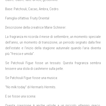
Base: Patchouli, Cacao, Ambra, Cedro.
Famiglia olfattiva: Fruity Oriental
Descrizione della creatrice Marie Schnirer:
La fragranza mi ricorda il mese di settembre, un momento speciale
dell’anno, un momento di transizione, un periodo segnato dalla fine
dell’estate e l’inizio della stagione autunnale quando l’aria diventa
più “fresca e umida”.
Se Patchouli Figue fosse un tessuto: Questa fragranza sembra
tessere una stola di cashmere sulla pelle.
Se Patchouli Figue fosse una musica:
“No milk today” di Herman’s Hermits.
E se fosse una scena:
Questa creazione è anche un’ode a un piccolo villaggio greco,