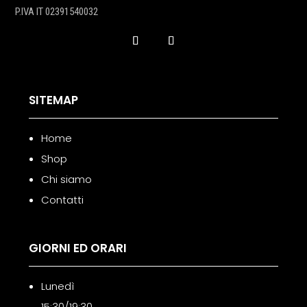
P.IVA IT 02391540032
SITEMAP
Home
Shop
Chi siamo
Contatti
GIORNI ED ORARI
Lunedì
15:30/19:30