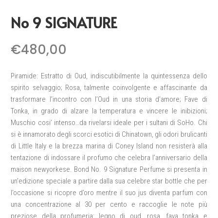
No 9 SIGNATURE
€
480,00
Piramide: Estratto di Oud, indiscutibilmente la quintessenza dello
spirito selvaggio; Rosa, talmente coinvolgente e affascinante da
trasformare l’incontro con l’Oud in una storia d’amore; Fave di
Tonka, in grado di alzare la temperatura e vincere le inibizioni;
Muschio cosi’ intenso…da rivelarsi ideale per i sultani di SoHo. Chi
si è innamorato degli scorci esotici di Chinatown, gli odori brulicanti
di Little Italy e la brezza marina di Coney Island non resisterà alla
tentazione di indossare il profumo che celebra l’anniversario della
maison newyorkese. Bond No. 9 Signature Perfume si presenta in
un’edizione speciale a partire dalla sua celebre star bottle che per
l’occasione si ricopre d’oro mentre il suo jus diventa parfum con
una concentrazione al 30 per cento e raccoglie le note più
preziose della profumeria: legno di oud, rosa, fava tonka e