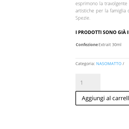
esprimono la travolgente
artistiche per la famiglia
Spezie.
I PRODOTTI SONO GIÀ I
Confezione
Extrait 30ml
Categoria:
NASOMATTO
NARCOTIC
V.
quantità
Aggiungi al carrel