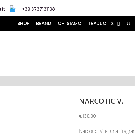
.it
+39 3737131108
SHOP
BRAND
CHI SIAMO
TRADUCI
NARCOTIC V.
€
130,00
Narcotic V è una fragran