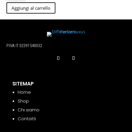
quantità
Aggiungi al carrello
P.IVA IT 02391540032
SITEMAP
Home
Shop
Chi siamo
Contatti