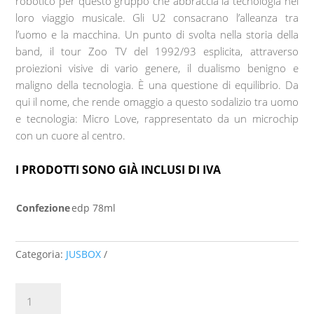
robotico per questo gruppo che abbraccia la tecnologia nel
loro viaggio musicale. Gli U2 consacrano l’alleanza tra
l’uomo e la macchina. Un punto di svolta nella storia della
band, il tour Zoo TV del 1992/93 esplicita, attraverso
proiezioni visive di vario genere, il dualismo benigno e
maligno della tecnologia. È una questione di equilibrio. Da
qui il nome, che rende omaggio a questo sodalizio tra uomo
e tecnologia: Micro Love, rappresentato da un microchip
con un cuore al centro.
I PRODOTTI SONO GIÀ INCLUSI DI IVA
Confezione
edp 78ml
Categoria:
JUSBOX
MICRO
LOVE