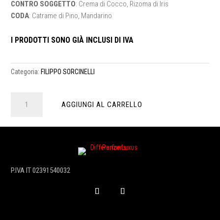
CONTRO SOGGETTO
: Crema di Cocco, Rizoma di Iris
CODA
: Catrame di Pino, Mandarino
I PRODOTTI SONO GIÀ INCLUSI DI IVA
Categoria:
FILIPPO SORCINELLI
LA
AGGIUNGI AL CARRELLO
VOGLIA
D’AMARE
Extrait
de
parfum
50
P.IVA IT 02391540032
ml
quantità