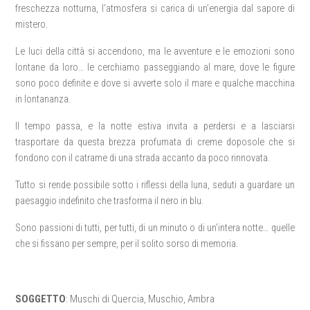
freschezza notturna, l’atmosfera si carica di un’energia dal sapore di
mistero.
Le luci della città si accendono, ma le avventure e le emozioni sono
lontane da loro… le cerchiamo passeggiando al mare, dove le figure
sono poco definite e dove si avverte solo il mare e qualche macchina
in lontananza.
Il tempo passa, e la notte estiva invita a perdersi e a lasciarsi
trasportare da questa brezza profumata di creme doposole che si
fondono con il catrame di una strada accanto da poco rinnovata.
Tutto si rende possibile sotto i riflessi della luna, seduti a guardare un
paesaggio indefinito che trasforma il nero in blu.
Sono passioni di tutti, per tutti, di un minuto o di un’intera notte… quelle
che si fissano per sempre, per il solito sorso di memoria.
SOGGETTO
: Muschi di Quercia, Muschio, Ambra