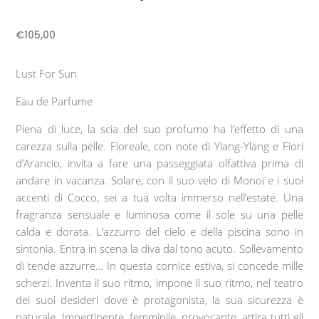
€
105,00
Lust For Sun
Eau de Parfume
Piena di luce, la scia del suo profumo ha l’effetto di una
carezza sulla pelle. Floreale, con note di Ylang-Ylang e Fiori
d’Arancio, invita a fare una passeggiata olfattiva prima di
andare in vacanza. Solare, con il suo velo di Monoï e i suoi
accenti di Cocco, sei a tua volta immerso nell’estate. Una
fragranza sensuale e luminosa come il sole su una pelle
calda e dorata. L’azzurro del cielo e della piscina sono in
sintonia. Entra in scena la diva dal tono acuto. Sollevamento
di tende azzurre… In questa cornice estiva, si concede mille
scherzi. Inventa il suo ritmo, impone il suo ritmo, nel teatro
dei suoi desideri dove è protagonista, la sua sicurezza è
naturale. Impertinente, femminile, provocante, attira tutti gli