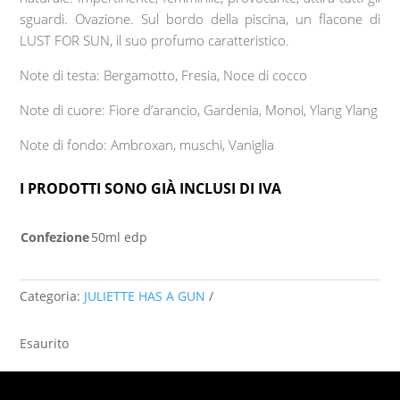
sguardi. Ovazione. Sul bordo della piscina, un flacone di
LUST FOR SUN, il suo profumo caratteristico.
Note di testa: Bergamotto, Fresia, Noce di cocco
Note di cuore: Fiore d’arancio, Gardenia, Monoi, Ylang Ylang
Note di fondo: Ambroxan, muschi, Vaniglia
I PRODOTTI SONO GIÀ INCLUSI DI IVA
Confezione
50ml edp
Categoria:
JULIETTE HAS A GUN
Esaurito