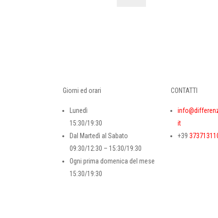
Eau
De
Parfum
-
100
Ml
quantità
Giorni ed orari
CONTATTI
Lunedì
info@differen
15:30/19:30
it
Dal Martedì al Sabato
+39
37371311
09:30/12:30 – 15:30/19:30
Ogni prima domenica del mese
15:30/19:30