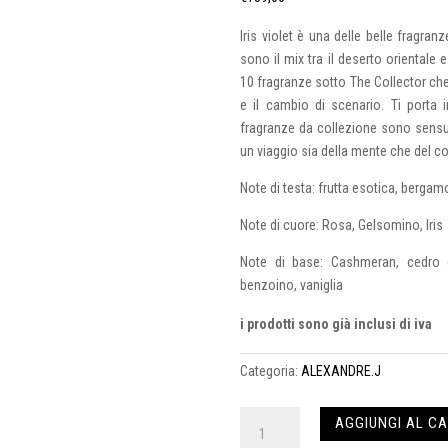
Iris violet è una delle belle fragran
sono il mix tra il deserto orientale 
10 fragranze sotto The Collector che
e il cambio di scenario. Ti porta 
fragranze da collezione sono sensuali
un viaggio sia della mente che del c
Note di testa: frutta esotica, bergam
Note di cuore: Rosa, Gelsomino, Iris
Note di base: Cashmeran, cedro de
benzoino, vaniglia
i prodotti sono già inclusi di iva
Categoria:
ALEXANDRE.J
Iris
AGGIUNGI AL C
Violet-