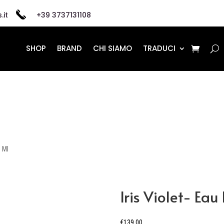
.it
+39 3737131108
SHOP
BRAND
CHI SIAMO
TRADUCI
0 Ml
Iris Violet- Ea
€
139,00