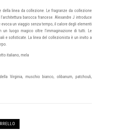
ze della linea da collezione. Le fragranze da collezione
e l’architettura barocca francese. Alexandre J introduce
 evoca un viaggio senza tempo, il calore degli elementi
in un luogo magico oltre l’immaginazione di tutti. Le
 e sofisticate. La linea del collezionista è un invito a
orpo.
otto italiano, mela
lla Virginia, muschio bianco, olibanum, patchouli,
ARRELLO