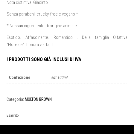
Nota distintiva: Giacinto
Senza parabeni, cruelty-free e vegano *
* Nessun ingrediente di origine animale.
Esotico. Affascinante. Romantico . Della famiglia Olfattiva
“Floreale”. Londra via Tahiti.
I PRODOTTI SONO GIÀ INCLUSI DI IVA
Confezione
edt 100ml
Categoria:
MOLTON BROWN
Esaurito