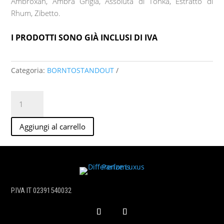
Ambroxan, Ambra Grigia, Assoluta di Tonka, Estratto di
Rhum, Zibetto.
I PRODOTTI SONO GIÀ INCLUSI DI IVA
Categoria:
BORNTOSTANDOUT
FILTHY
MUSK
edp
Aggiungi al carrello
50ml
quantità
P.IVA IT 02391540032