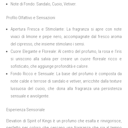
Note di Fondo:
Sandalo, Cuoio, Vetiver.
Profilo Olfattivo e Sensazioni
Apertura Fresca e Stimolante:
La fragranza si apre con note
vivaci di limone e pepe nero, accompagnate dal fresco aroma
del cipresso, che insieme stimolano i sensi.
Cuore Elegante e Floreale:
Al centro del profumo, la rosa e l’iris
si uniscono alla salvia per creare un cuore floreale ricco e
sofisticato, che aggiunge profondità e calore.
Fondo Ricco e Sensuale:
La base del profumo è composta da
note calde e terrose di sandalo e vetiver, arricchite dalla texture
lussuosa del cuoio, che dona alla fragranza una persistenza
sensuale e avvolgente.
Esperienza Sensoriale
Elevation di Spirit of Kings è un profumo che esalta e rinvigorisce,
perfetto per coloro che cercano una fragranza che sia al tempo