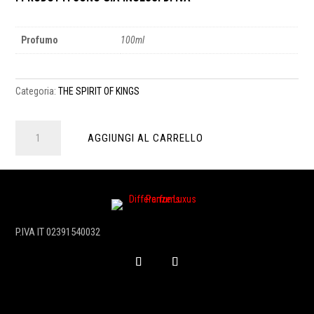
Profumo
100ml
Categoria:
THE SPIRIT OF KINGS
ELEVATION
AGGIUNGI AL CARRELLO
-
PROFUMO
100
ML
quantità
P.IVA IT 02391540032