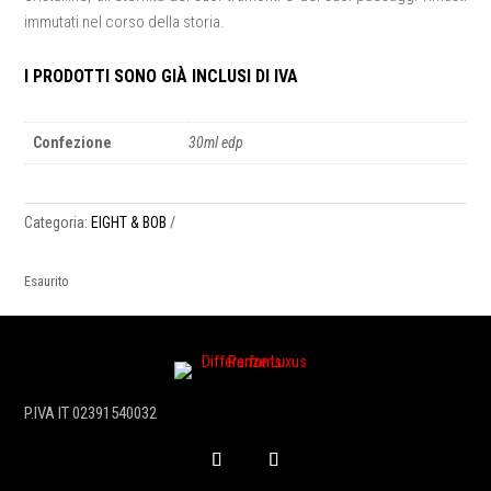
immutati nel corso della storia.
I PRODOTTI SONO GIÀ INCLUSI DI IVA
Confezione
30ml edp
Categoria:
EIGHT & BOB
Esaurito
P.IVA IT 02391540032