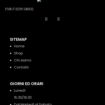
P.IVA IT 02391540032
SITEMAP
Home
Shop
Chi siamo
Contatti
GIORNI ED ORARI
Lunedì
15:30/19:30
Dal Martedì al Sabato