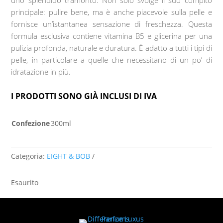
uno splendido tramonto. Non solo svolge il suo compito
principale: pulire bene, ma è anche piacevole sulla pelle e
fornisce un’istantanea sensazione di freschezza. Questa
formula esclusiva contiene vitamina B5 e glicerina per una
pulizia profonda, naturale e duratura. È adatto a tutti i tipi di
pelle, in particolare a quelle che necessitano di un po’ di
idratazione in più.
I PRODOTTI SONO GIÀ INCLUSI DI IVA
Confezione
300ml
Categoria:
EIGHT & BOB
Esaurito