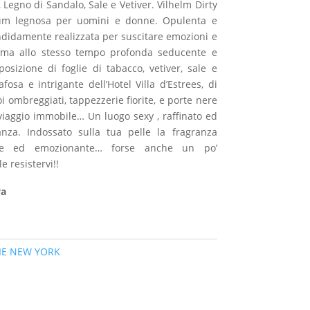
, Legno di Sandalo, Sale e Vetiver. Vilhelm Dirty
um legnosa per uomini e donne. Opulenta e
endidamente realizzata per suscitare emozioni e
, ma allo stesso tempo profonda seducente e
sizione di foglie di tabacco, vetiver, sale e
osa e intrigante dell’Hotel Villa d’Estrees, di
oi ombreggiati, tappezzerie fiorite, e porte nere
viaggio immobile… Un luogo sexy , raffinato ed
nza. Indossato sulla tua pelle la fragranza
ente ed emozionante… forse anche un po’
e resistervi!!
va
IE NEW YORK