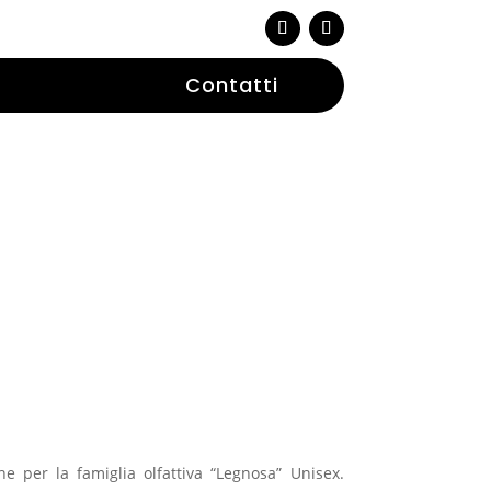
Contatti
he per la famiglia olfattiva “Legnosa” Unisex.