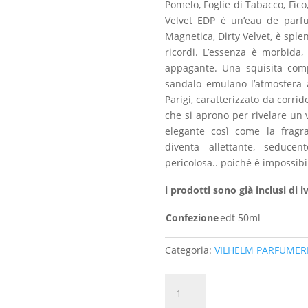
Pomelo, Foglie di Tabacco, Fico
Velvet EDP è un’eau de parf
Magnetica, Dirty Velvet, è spl
ricordi. L’essenza è morbida
appagante. Una squisita compo
sandalo emulano l’atmosfera af
Parigi, caratterizzato da corrid
che si aprono per rivelare un 
elegante così come la fragra
diventa allettante, seduc
pericolosa.. poiché è impossibil
i prodotti sono già inclusi di i
Confezione
edt 50ml
Categoria:
VILHELM PARFUMER
DIRTY
VELVET