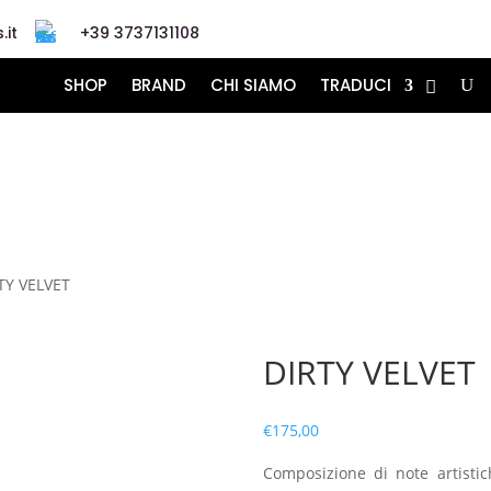
.it
+39 3737131108
SHOP
BRAND
CHI SIAMO
TRADUCI
TY VELVET
DIRTY VELVET
€
175,00
Composizione di note artistic