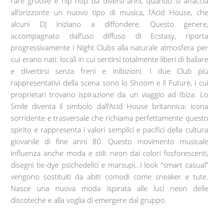
rare groove e hip hop da diversi anni, quando si affaccia
all’orizzonte un nuovo tipo di musica, l’Acid House, che
alcuni DJ iniziano a diffondere. Questo genere,
accompagnato dall’uso diffuso di Ecstasy, riporta
progressivamente i Night Clubs alla naturale atmosfera per
cui erano nati: locali in cui sentirsi totalmente liberi di ballare
e divertirsi senza freni e inibizioni. I due Club più
rappresentativi della scena sono lo Shoom e il Future, i cui
proprietari trovano ispirazione da un viaggio ad Ibiza. Lo
Smile diventa il simbolo dall’Acid House britannica: icona
sorridente e trasversale che richiama perfettamente questo
spirito e rappresenta i valori semplici e pacifici della cultura
giovanile di fine anni 80. Questo movimento musicale
influenza anche moda e stili: neon dai colori fosforescenti,
disegni tie-dye psichedelici e marsupi…i look “smart casual”
vengono sostituiti da abiti comodi come sneaker e tute.
Nasce una nuova moda ispirata alle luci neon delle
discoteche e alla voglia di emergere dal gruppo.