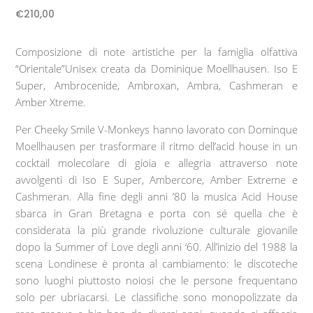
€
210,00
Composizione di note artistiche per la famiglia olfattiva
“Orientale”Unisex creata da Dominique Moellhausen. Iso E
Super, Ambrocenide, Ambroxan, Ambra, Cashmeran e
Amber Xtreme.
Per Cheeky Smile V-Monkeys hanno lavorato con Dominque
Moellhausen per trasformare il ritmo dell’acid house in un
cocktail molecolare di gioia e allegria attraverso note
avvolgenti di Iso E Super, Ambercore, Amber Extreme e
Cashmeran.
Alla fine degli anni ’80 la musica Acid House
sbarca in Gran Bretagna e porta con sé quella che è
considerata la più grande rivoluzione culturale giovanile
dopo la Summer of Love degli anni ‘60. All’inizio del 1988 la
scena Londinese è pronta al cambiamento: le discoteche
sono luoghi piuttosto noiosi che le persone frequentano
solo per ubriacarsi. Le classifiche sono monopolizzate da