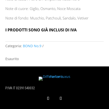
Note di cuore: Giglio, Osmanto, Noce Moscata
Note di fondo: Muschio, Patchouli, Sandalo, Vetiver
I PRODOTTI SONO GIÀ INCLUSI DI IVA
Categoria:
BOND No.9
Esaurito
P.IVA IT 02391540032