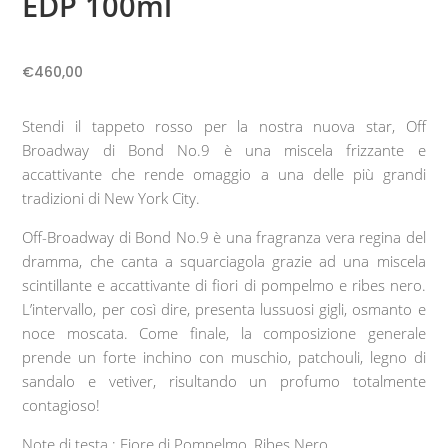
EDP 100ml
€
460,00
Stendi il tappeto rosso per la nostra nuova star, Off
Broadway di Bond No.9 è una miscela frizzante e
accattivante che rende omaggio a una delle più grandi
tradizioni di New York City.
Off-Broadway di Bond No.9 è una fragranza vera regina del
dramma, che canta a squarciagola grazie ad una miscela
scintillante e accattivante di fiori di pompelmo e ribes nero.
L’intervallo, per così dire, presenta lussuosi gigli, osmanto e
noce moscata. Come finale, la composizione generale
prende un forte inchino con muschio, patchouli, legno di
sandalo e vetiver, risultando un profumo totalmente
contagioso!
Note di testa : Fiore di Pompelmo, Ribes Nero