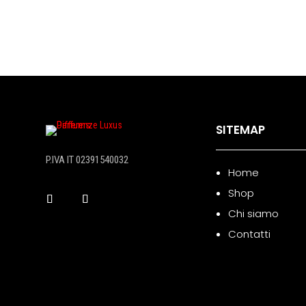
SITEMAP
P.IVA IT 02391540032
Home
Shop
Chi siamo
Contatti