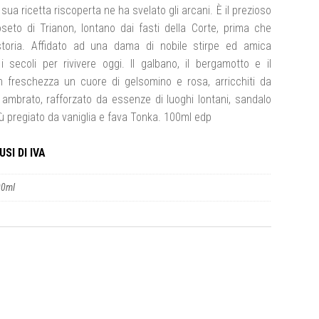
sua ricetta riscoperta ne ha svelato gli arcani. È il prezioso
oseto di Trianon, lontano dai fasti della Corte, prima che
storia. Affidato ad una dama di nobile stirpe ed amica
i secoli per rivivere oggi. Il galbano, il bergamotto e il
freschezza un cuore di gelsomino e rosa, arricchiti da
 ambrato, rafforzato da essenze di luoghi lontani, sandalo
iù pregiato da vaniglia e fava Tonka. 100ml edp
SI DI IVA
00ml