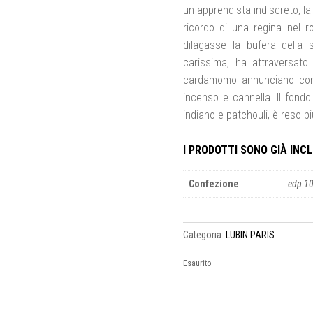
un apprendista indiscreto, la 
ricordo di una regina nel r
dilagasse la bufera della 
carissima, ha attraversato 
cardamomo annunciano con 
incenso e cannella. Il fondo
indiano e patchouli, è reso p
I PRODOTTI SONO GIÀ INCLU
Confezione
edp 1
Categoria:
LUBIN PARIS
Esaurito