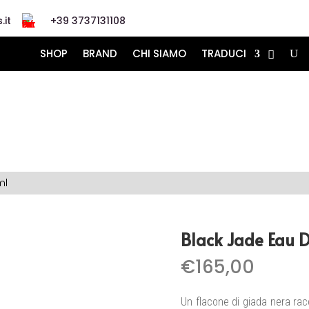
.it
+39 3737131108
SHOP
BRAND
CHI SIAMO
TRADUCI
ml
Black Jade Eau 
€
165,00
Un flacone di giada nera racc