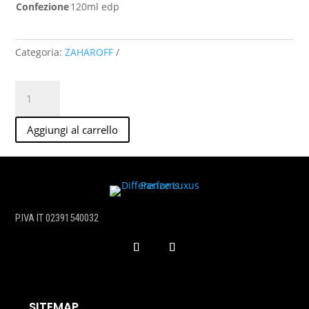
Confezione
120ml edp
Categoria:
ZAHAROFF
Aurum
Eau
de
Aggiungi al carrello
Parfum
120ml
quantità
P.IVA IT 02391540032
SITEMAP