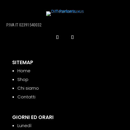
quantità
P.IVA IT 02391540032
SITEMAP
Home
Shop
Chi siamo
Contatti
GIORNI ED ORARI
Lunedì