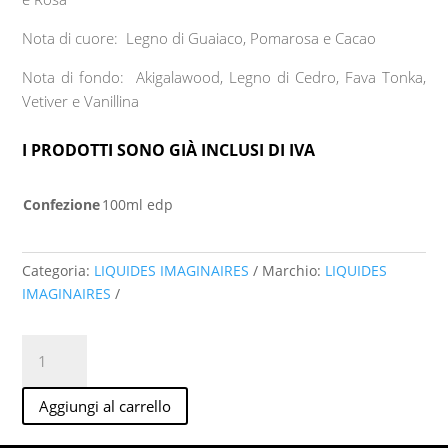
Nota di cuore:
Legno di Guaiaco, Pomarosa e Cacao
Nota di fondo:
Akigalawood, Legno di Cedro, Fava Tonka,
Vetiver e Vanillina
I PRODOTTI SONO GIÀ INCLUSI DI IVA
Confezione
100ml edp
Categoria:
LIQUIDES IMAGINAIRES
Marchio:
LIQUIDES
IMAGINAIRES
Ame
De
Coeur
Aggiungi al carrello
100ml
edp