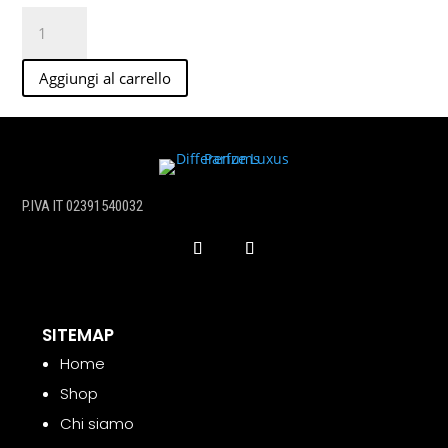
Ajyal
edp
50ml
Aggiungi al carrello
quantità
P.IVA IT 02391540032
SITEMAP
Home
Shop
Chi siamo