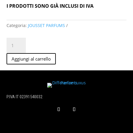
I PRODOTTI SONO GIÀ INCLUSI DI IVA
Categoria:
JOUSSET PARFUMS
African
Queen
extrait
Aggiungi al carrello
de
parfum
50
ml
quantità
P.IVA IT 02391540032