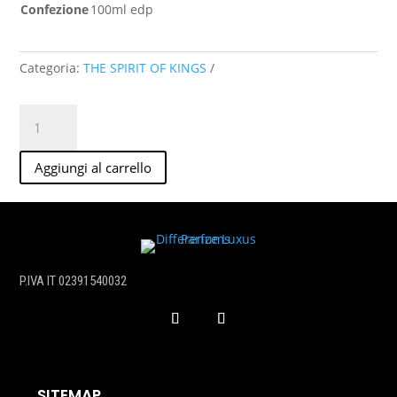
Confezione
100ml edp
Categoria:
THE SPIRIT OF KINGS
ACAMAR
100ml
edp
Aggiungi al carrello
quantità
P.IVA IT 02391540032
SITEMAP