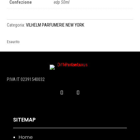
Confezione
edp 50ml
Categoria:
VILHELM PARFUMERIE NEW YORK
Esaurito
P.IVA IT 02391540032
SITEMAP
Home