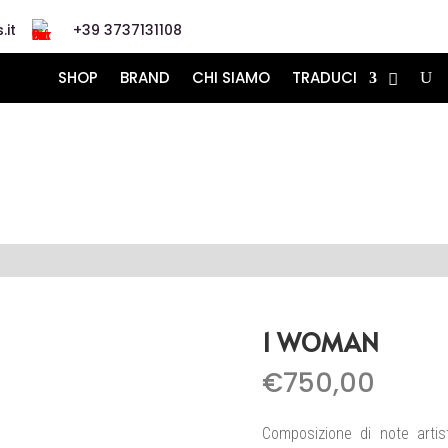
.it
+39 3737131108
SHOP
BRAND
CHI SIAMO
TRADUCI
1 WOMAN
€
750,00
Composizione di note artist