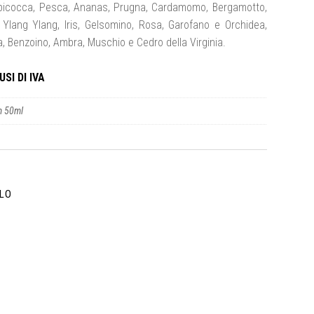
Albicocca, Pesca, Ananas, Prugna, Cardamomo, Bergamotto,
 Ylang Ylang, Iris, Gelsomino, Rosa, Garofano e Orchidea,
a, Benzoino, Ambra, Muschio e Cedro della Virginia.
SI DI IVA
m 50ml
LLO